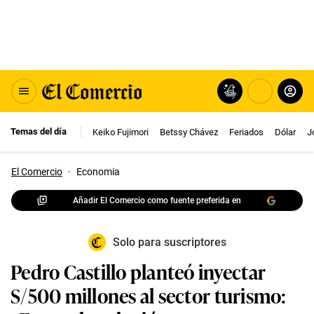
Temas del día
Keiko Fujimori
Betssy Chávez
Feriados
Dólar
J
El Comercio
·
Economia
Añadir El Comercio como fuente preferida en
Solo para suscriptores
Pedro Castillo planteó inyectar
S/500 millones al sector turismo: