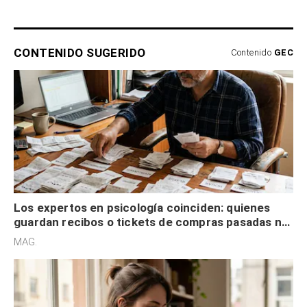
CONTENIDO SUGERIDO
Contenido
GEC
Los expertos en psicología coinciden: quienes
guardan recibos o tickets de compras pasadas no
son acumuladores, sino que tienen necesidad de
MAG.
control