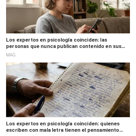
Los expertos en psicología coinciden: las
personas que nunca publican contenido en sus
redes sociales no pretenden buscar validación
MAG.
externa
Los expertos en psicología coinciden: quienes
escriben con mala letra tienen el pensamiento