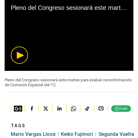
Pleno del Congreso sesionará este martes para evaluar reconformación de Comisión Especial del TC
0
seconds
Pleno del Congreso sesionará este martes para evaluar reconformación
of
de Comisión Especial del TC
0
seconds
Únete
TAGS
Mario Vargas Llosa
Keiko Fujimori
Segunda Vuelta