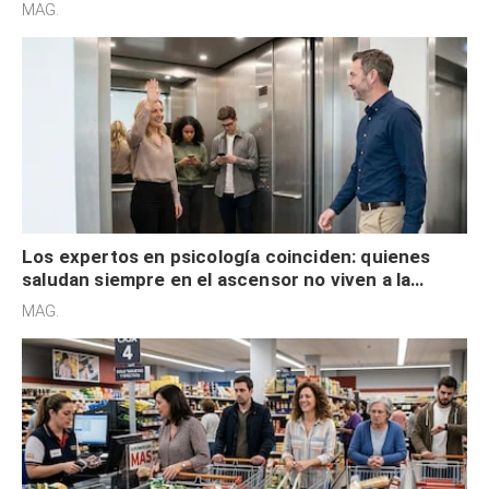
acelerado y no lo hacen por desinterés
MAG.
Los expertos en psicología coinciden: quienes
saludan siempre en el ascensor no viven a la
defensiva y tienen apertura social
MAG.