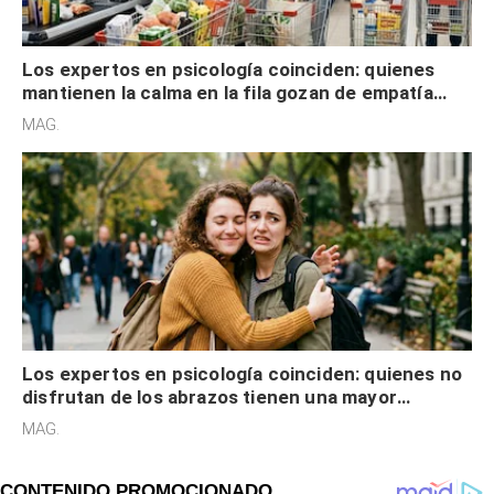
Los expertos en psicología coinciden: quienes
mantienen la calma en la fila gozan de empatía
cognitiva, gratitud y no solo tienen autocontrol
MAG.
Los expertos en psicología coinciden: quienes no
disfrutan de los abrazos tienen una mayor
sensibilidad a los estímulos físicos y no es por
MAG.
desinterés