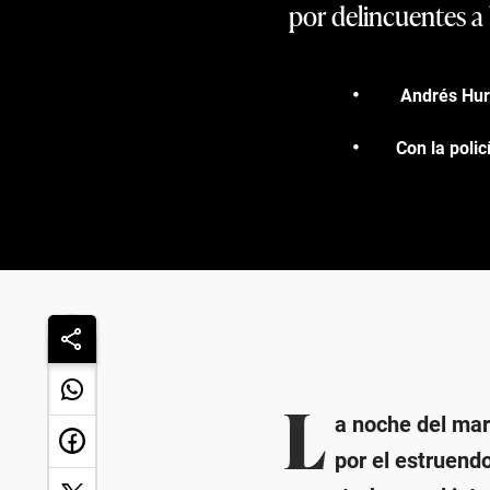
por delincuentes a 
Andrés Hurt
Con la polic
L
a noche del mart
por el estruendo