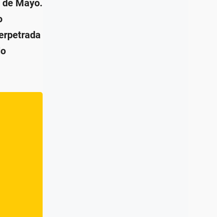
2 de Mayo.
o
perpetrada
lo