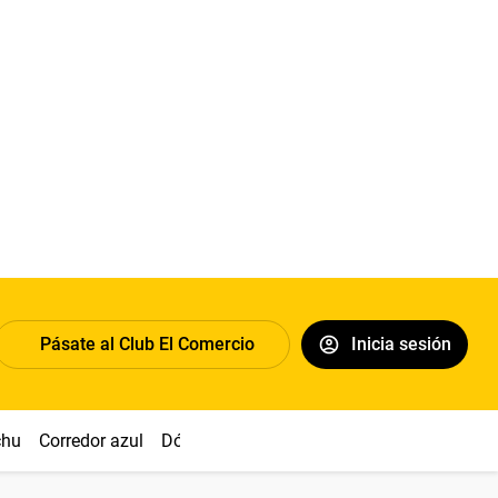
Pásate al Club El Comercio
Inicia sesión
chu
Corredor azul
Dólar
Congreso
Nasca
Acuña
Toled