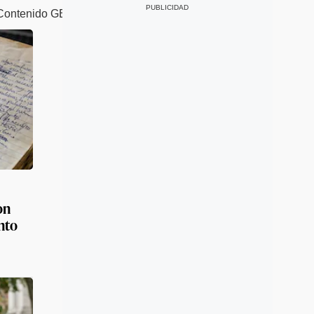
Contenido
GEC
on
nto