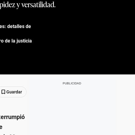
idez y versatilidad.
es: detalles de
o de la justicia
Guardar
nterrumpió
e