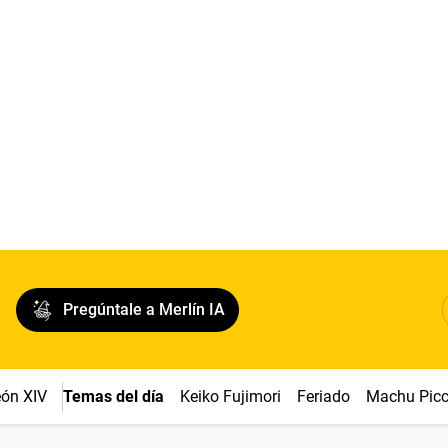
Pregúntale a Merlín IA
ón XIV
Temas del día
Keiko Fujimori
Feriado
Machu Pic