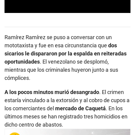
0
s
e
c
o
Ramírez Ramírez se puso a conversar con un
n
d
mototaxista y fue en esa circunstancia que
dos
s
sicarios le dispararon por la espalda en reiteradas
o
f
oportunidades
. El venezolano se desplomó,
0
s
mientras que los criminales huyeron junto a sus
e
cómplices.
c
o
n
A los pocos minutos murió desangrado
. El crimen
d
s
estaría vinculado a la extorsión y al cobro de cupos a
los comerciantes del
mercado de Caquetá
. En los
últimos meses se han registrado tres homicidios en
dicho centro de abastos.