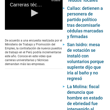
‘feudos’ locales
Carreras técnicas y universitarias en Perú: ¿Qué carreras son las más solicitadas?
Callao: detienen a
personera de
partido político
tras decomisarle
cédulas marcadas
0
seconds
y firmadas
of
De acuerdo a una encuesta realizada por el
0
San Isidro: mesa
Ministerio de Trabajo y Promoción del
seconds
Empleo, la contratación de nuevos puestos
de votación se
de trabajo en el Perú podría incrementarse
instaló con
este año. Conoce en este video que
carreras universitarias y técnicas
voluntarios porque
demandan más las empresas.
suplente dijo que
iría al baño y no
regresó
La Molina: fiscal
denuncia que
hombre en estado
de ebriedad fue
intervenido al