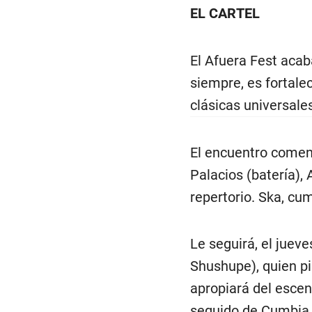
EL CARTEL
El Afuera Fest acab
siempre, es fortale
clásicas universale
El encuentro comenz
Palacios (batería),
repertorio. Ska, cu
Le seguirá, el jueve
Shushupe), quien p
apropiará del escen
seguido de Cumbia Al