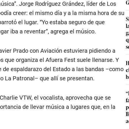
G
música”. Jorge Rodríguez Grández, líder de Los
 podía creer: el mismo día y a la misma hora de su
S
abarrotó el lugar. “Yo estaba seguro de que
l
ar iba a reventar”, agrega el músico.
g
q
s
Javier Prado con Aviación estuviera pidiendo a
os que organiza el Afuera Fest suele llenarse. Y
H
rte de espaldarazo del Estado a las bandas –como
e
b
o La Patronal– que allí se presentan.
“
Charlie VTW, el vocalista, aprovecha que se
f
p
portancia de llevar música a lugares que, en la
l
a