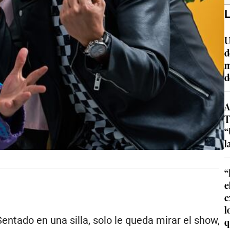
L
U
d
m
d
A
T
“
l
“
e
e
l
entado en una silla, solo le queda mirar el show,
q