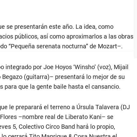
que se presentarán este año. La idea, como
pacios públicos, así como aproximarlos a las obras
modo “Pequeña serenata nocturna” de Mozart–.
o integrado por Joe Hoyos ‘Winsho’ (voz), Mijail
o Begazo (guitarra)– presentará lo mejor de su
s para que la gente baile hasta el cansancio.
 que le preparará el terreno a Úrsula Talavera (DJ
Flores –nombre real de Liberato Kani– se
ves 5, Colectivo Circo Band hará lo propio,
lo lo cerrará Tito Manrique & Cosa Nuestra el