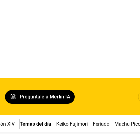
Pregúntale a Merlín IA
ón XIV
Temas del día
Keiko Fujimori
Feriado
Machu Pic