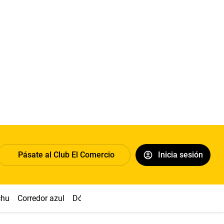
Pásate al Club El Comercio
Inicia sesión
chu
Corredor azul
Dólar
Congreso
Nasca
Acuña
Toled