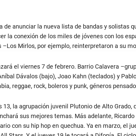
a de anunciar la nueva lista de bandas y solistas 
cer la conexión de los miles de jóvenes con los es
s –Los Mirlos, por ejemplo, reinterpretaron a su 
ará el viernes 7 de febrero. Barrio Calavera –grup
 Aníbal Dávalos (bajo), Joao Kahn (teclados) y Pabl
mbia, reggae, rock, boleros y punk, géneros pensado
s 13, la agrupación juvenil Plutonio de Alto Grado,
inchará sus mejores temas. Más adelante, Ricardo 
ario con su hip hop en quechua. Ya en marzo, el jue
l Stars. Y el jueves 19 le tocará a Difonía. El cic