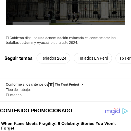
0
seconds
of
El Gobierno dispuso una denominación enfocada en conmemorar las
2
batallas de Junín y Ayacucho para este 2024.
minutes,
15
seconds
Seguir temas
Feriados 2024
Feriados En Perú
16 Fer
Conforme a los criterios de
Tipo de trabajo:
Elucidario