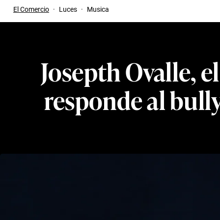
El Comercio
·
Luces
·
Musica
Josepth Ovalle, e
responde al bull