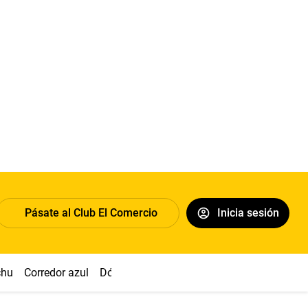
Pásate al Club El Comercio
Inicia sesión
chu
Corredor azul
Dólar
Congreso
Nasca
Acuña
Toled