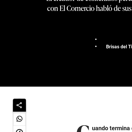
con El Comercio habló de sus i
Brisas del T
C
uando termina d