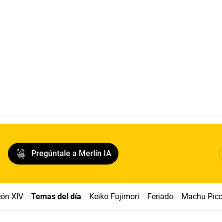
Pregúntale a Merlín IA
ón XIV
Temas del día
Keiko Fujimori
Feriado
Machu Pic