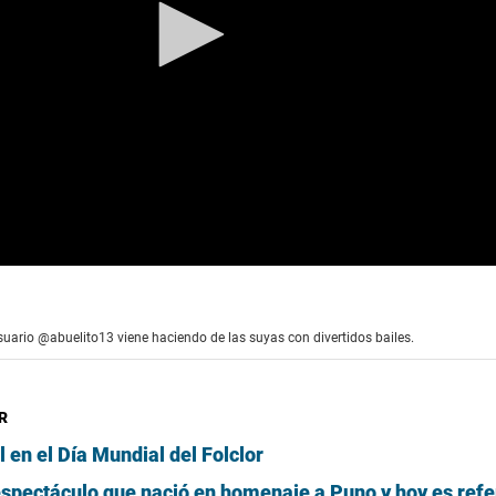
usuario @abuelito13 viene haciendo de las suyas con divertidos bailes.
R
l en el Día Mundial del Folclor
 espectáculo que nació en homenaje a Puno y hoy es refe