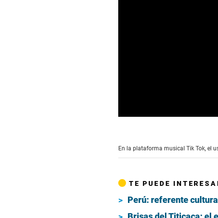
0
seconds
of
47
En la plataforma musical Tik Tok, el 
seconds
Volume
90%
TE PUEDE INTERESA
Perú: referente cultura
Brisas del Titicaca: el