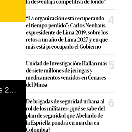
la desventaja competitiva de fondo”
4
“La organización está recuperando
el tiempo perdido”: Carlos Neuhaus,
expresidente de Lima 2019, sobre los
retos a un año de Lima 2027 y en qué
más está preocupado el Gobierno
5
Unidad de Investigación: Hallan más
de siete millones de jeringas y
medicamentos vencidos en Cenares
del Minsa
Tik Tok: abuelito estremece internet con divertidos bailes 20/04/2020
6
De brigadas de seguridad urbana al
rol de los militares: ¿qué se sabe del
plan de seguridad que Abelardo de
la Espriella pondrá en marcha en
Colombia?