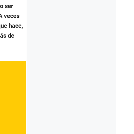
o ser
 A veces
que hace,
ás de