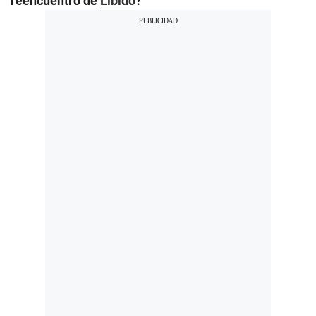
reencuentro de
Libido
?