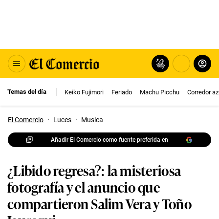
Temas del día
Keiko Fujimori
Feriado
Machu Picchu
Corredor az
El Comercio
·
Luces
·
Musica
Añadir El Comercio como fuente preferida en
¿Libido regresa?: la misteriosa
fotografía y el anuncio que
compartieron Salim Vera y Toño