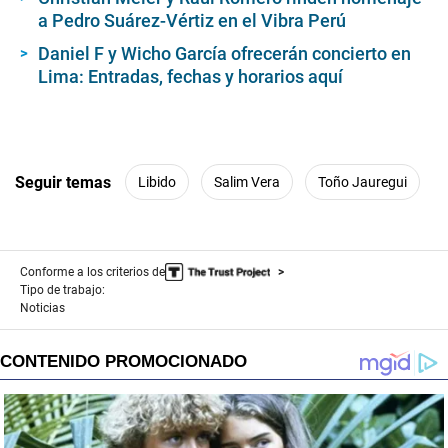
s
a Pedro Suárez-Vértiz en el Vibra Perú
e
c
Daniel F y Wicho García ofrecerán concierto en
o
Lima: Entradas, fechas y horarios aquí
n
d
s
Seguir temas
Libido
Salim Vera
Toño Jauregui
Conforme a los criterios de
Tipo de trabajo:
Noticias