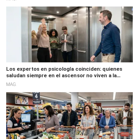
Los expertos en psicología coinciden: quienes
saludan siempre en el ascensor no viven a la
defensiva y tienen apertura social
MAG.