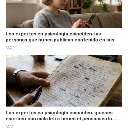
Los expertos en psicología coinciden: las
personas que nunca publican contenido en sus
redes sociales no pretenden buscar validación
MAG.
externa
Los expertos en psicología coinciden: quienes
escriben con mala letra tienen el pensamiento
acelerado y no lo hacen por desinterés
MAG.