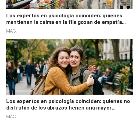
Los expertos en psicología coinciden: quienes
mantienen la calma en la fila gozan de empatía
cognitiva, gratitud y no solo tienen autocontrol
MAG.
Los expertos en psicología coinciden: quienes no
disfrutan de los abrazos tienen una mayor
sensibilidad a los estímulos físicos y no es por
MAG.
desinterés