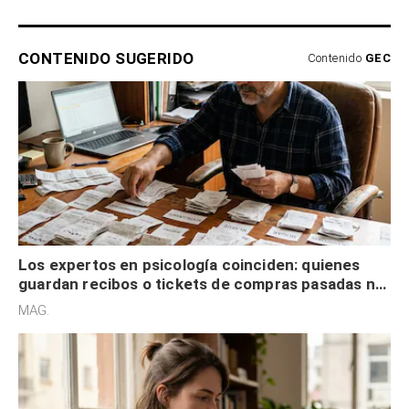
CONTENIDO SUGERIDO
Contenido
GEC
Los expertos en psicología coinciden: quienes
guardan recibos o tickets de compras pasadas no
son acumuladores, sino que tienen necesidad de
MAG.
control