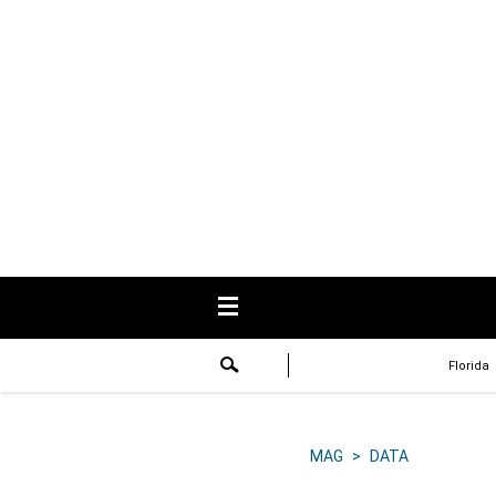
USA
Respuestas
Fama
Historias
Data
Videos
Recetas
Florida
Virales
Lo último
MAG
>
DATA
Volver a El Comercio