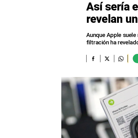
Así sería 
elcomercio.pe
revelan un
Términos
Y
Condiciones
Aunque Apple suele 
De
filtración ha revela
Uso
Oficinas
Concesionarias
Principios
Rectores
Buenas
Prácticas
Políticas
De
Privacidad
Política
Integrada
De
Gestión