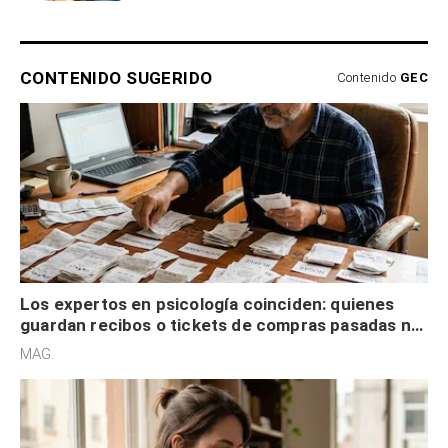
CONTENIDO SUGERIDO
Contenido
GEC
Los expertos en psicología coinciden: quienes
guardan recibos o tickets de compras pasadas no
son acumuladores, sino que tienen necesidad de
MAG.
control