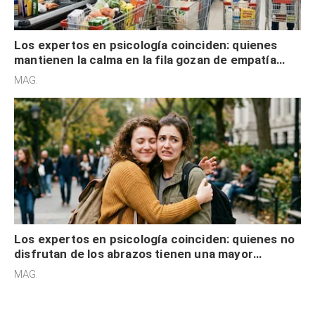
Los expertos en psicología coinciden: quienes
mantienen la calma en la fila gozan de empatía
cognitiva, gratitud y no solo tienen autocontrol
MAG.
Los expertos en psicología coinciden: quienes no
disfrutan de los abrazos tienen una mayor
sensibilidad a los estímulos físicos y no es por
MAG.
desinterés