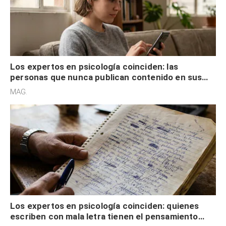
Los expertos en psicología coinciden: las
personas que nunca publican contenido en sus
redes sociales no pretenden buscar validación
MAG.
externa
Los expertos en psicología coinciden: quienes
escriben con mala letra tienen el pensamiento