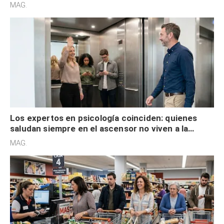
acelerado y no lo hacen por desinterés
MAG.
Los expertos en psicología coinciden: quienes
saludan siempre en el ascensor no viven a la
defensiva y tienen apertura social
MAG.