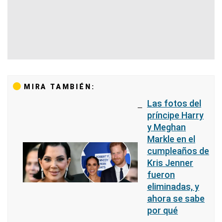
MIRA TAMBIÉN:
Las fotos del
príncipe Harry
y Meghan
Markle en el
cumpleaños de
Kris Jenner
fueron
eliminadas, y
ahora se sabe
por qué