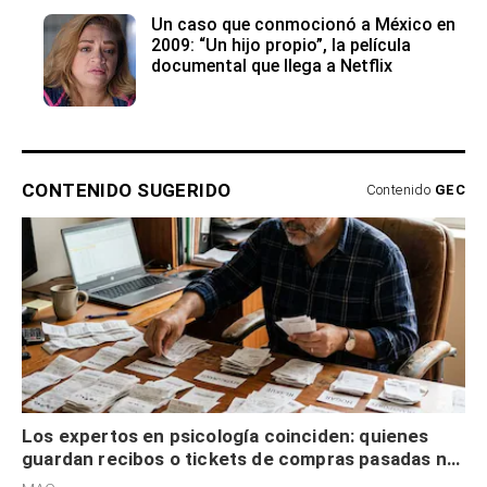
Un caso que conmocionó a México en
2009: “Un hijo propio”, la película
documental que llega a Netflix
CONTENIDO SUGERIDO
Contenido
GEC
Los expertos en psicología coinciden: quienes
guardan recibos o tickets de compras pasadas no
son acumuladores, sino que tienen necesidad de