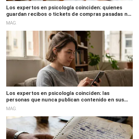
Los expertos en psicología coinciden: quienes
guardan recibos o tickets de compras pasadas no
son acumuladores, sino que tienen necesidad de
MAG.
control
Los expertos en psicología coinciden: las
personas que nunca publican contenido en sus
redes sociales no pretenden buscar validación
MAG.
externa