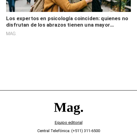
Los expertos en psicología coinciden: quienes no
disfrutan de los abrazos tienen una mayor
sensibilidad a los estímulos físicos y no es por
MAG.
desinterés
Equipo editorial
Central Telefónica: (+511) 311-6500