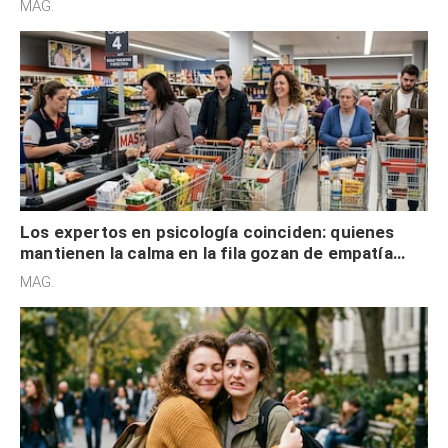
MAG.
Los expertos en psicología coinciden: quienes
mantienen la calma en la fila gozan de empatía
cognitiva, gratitud y no solo tienen autocontrol
MAG.