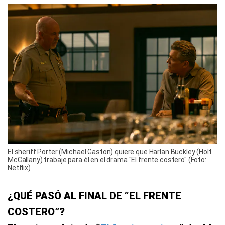
El sheriff Porter (Michael Gaston) quiere que Harlan Buckley (Holt
McCallany) trabaje para él en el drama "El frente costero" (Foto:
Netflix)
¿QUÉ PASÓ AL FINAL DE “EL FRENTE
COSTERO”?