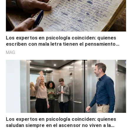
Los expertos en psicología coinciden: quienes
escriben con mala letra tienen el pensamiento
acelerado y no lo hacen por desinterés
MAG.
Los expertos en psicología coinciden: quienes
saludan siempre en el ascensor no viven a la
defensiva y tienen apertura social