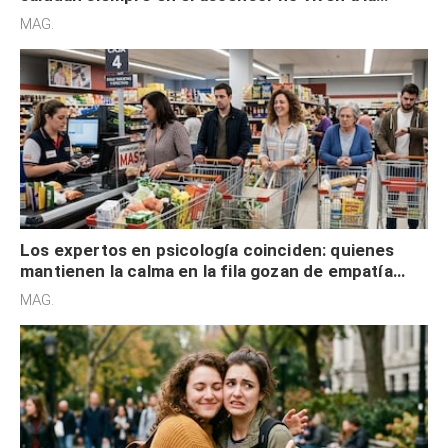
defensiva y tienen apertura social
MAG.
Los expertos en psicología coinciden: quienes
mantienen la calma en la fila gozan de empatía
cognitiva, gratitud y no solo tienen autocontrol
MAG.