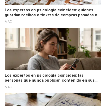
Los expertos en psicología coinciden: quienes
guardan recibos o tickets de compras pasadas no
son acumuladores, sino que tienen necesidad de
MAG.
control
Los expertos en psicología coinciden: las
personas que nunca publican contenido en sus
redes sociales no pretenden buscar validación
MAG.
externa