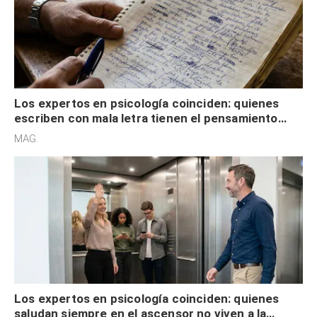
Los expertos en psicología coinciden: quienes
escriben con mala letra tienen el pensamiento
acelerado y no lo hacen por desinterés
MAG.
Los expertos en psicología coinciden: quienes
saludan siempre en el ascensor no viven a la