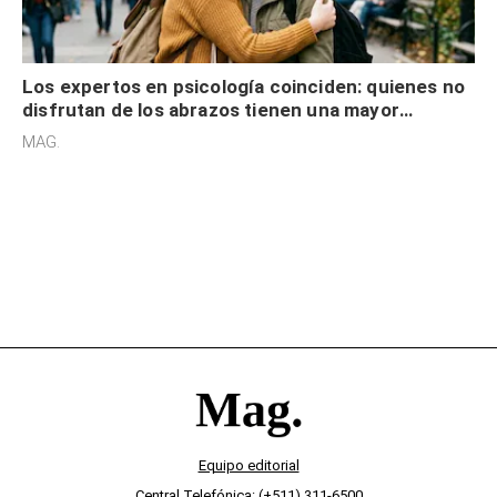
Los expertos en psicología coinciden: quienes no
disfrutan de los abrazos tienen una mayor
sensibilidad a los estímulos físicos y no es por
MAG.
desinterés
Equipo editorial
Central Telefónica: (+511) 311-6500