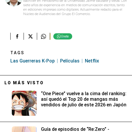
Bachiller en Periodismo de la Universidad Jaime Bausate y Meza. Con
siete años de experiencia en medios de comunicación escritos, tanto
en ediciones impresas como digitales. Actualmente redacto para el
Núcleo de Audiencias del Grupo El Comercio.
Únete
TAGS
Las Guerreras K-Pop
Películas
Netflix
LO MÁS VISTO
“One Piece” vuelve a la cima del ranking:
así quedó el Top 20 de mangas más
vendidos de julio de este 2026 en Japón
Guía de episodios de “Re:Zero” -