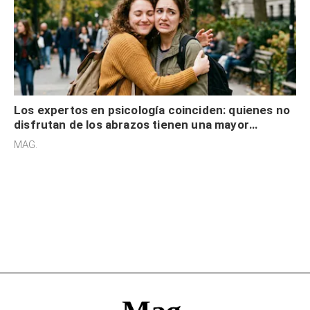
Los expertos en psicología coinciden: quienes no
disfrutan de los abrazos tienen una mayor
sensibilidad a los estímulos físicos y no es por
MAG.
desinterés