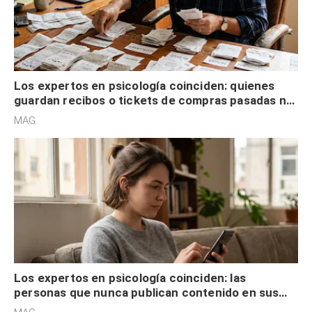
Los expertos en psicología coinciden: quienes
guardan recibos o tickets de compras pasadas no
son acumuladores, sino que tienen necesidad de
MAG.
control
Los expertos en psicología coinciden: las
personas que nunca publican contenido en sus
redes sociales no pretenden buscar validación