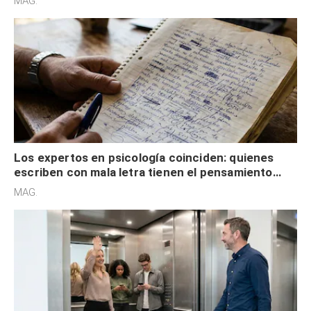
MAG.
externa
Los expertos en psicología coinciden: quienes
escriben con mala letra tienen el pensamiento
acelerado y no lo hacen por desinterés
MAG.