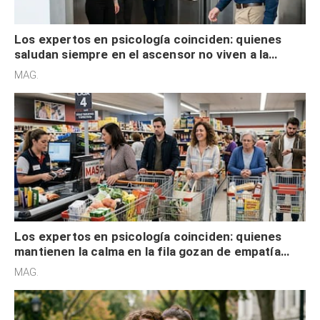
Los expertos en psicología coinciden: quienes
saludan siempre en el ascensor no viven a la
defensiva y tienen apertura social
MAG.
Los expertos en psicología coinciden: quienes
mantienen la calma en la fila gozan de empatía
cognitiva, gratitud y no solo tienen autocontrol
MAG.