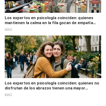
Los expertos en psicología coinciden: quienes
mantienen la calma en la fila gozan de empatía
cognitiva, gratitud y no solo tienen autocontrol
MAG.
Los expertos en psicología coinciden: quienes no
disfrutan de los abrazos tienen una mayor
sensibilidad a los estímulos físicos y no es por
MAG.
desinterés