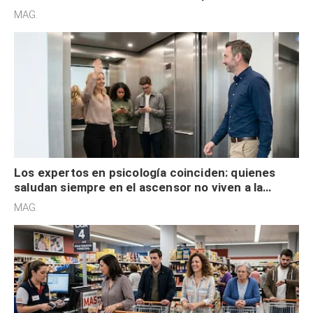
acelerado y no lo hacen por desinterés
MAG.
Los expertos en psicología coinciden: quienes
saludan siempre en el ascensor no viven a la
defensiva y tienen apertura social
MAG.