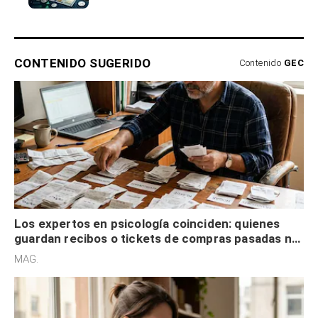
CONTENIDO SUGERIDO
Contenido
GEC
Los expertos en psicología coinciden: quienes
guardan recibos o tickets de compras pasadas no
son acumuladores, sino que tienen necesidad de
MAG.
control