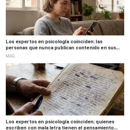
Los expertos en psicología coinciden: las
personas que nunca publican contenido en sus
redes sociales no pretenden buscar validación
MAG.
externa
Los expertos en psicología coinciden: quienes
escriben con mala letra tienen el pensamiento