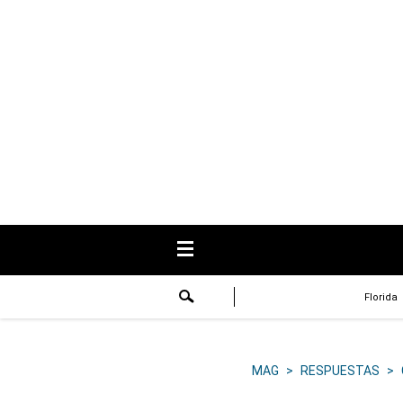
USA
Respuestas
Fama
Historias
Data
Videos
Recetas
Florida
Virales
Lo último
MAG
>
RESPUESTAS
>
Volver a El Comercio