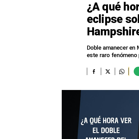
¿A qué hor
elcomercio.pe
eclipse so
Términos
Hampshire
Y
Condiciones
De
Uso
Doble amanecer en M
este raro fenómeno 
Oficinas
Concesionarias
Principios
Rectores
Buenas
Prácticas
Políticas
De
Privacidad
Política
Integrada
De
Gestión