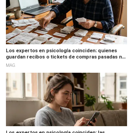
Los expertos en psicología coinciden: quienes
guardan recibos o tickets de compras pasadas no
son acumuladores, sino que tienen necesidad de
MAG.
control
Los expertos en psicología coinciden: las