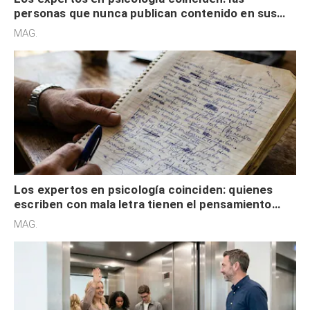
personas que nunca publican contenido en sus
redes sociales no pretenden buscar validación
MAG.
externa
Los expertos en psicología coinciden: quienes
escriben con mala letra tienen el pensamiento
acelerado y no lo hacen por desinterés
MAG.