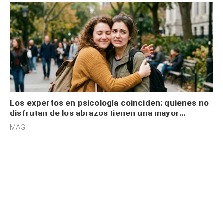
Los expertos en psicología coinciden: quienes no
disfrutan de los abrazos tienen una mayor
sensibilidad a los estímulos físicos y no es por
MAG.
desinterés