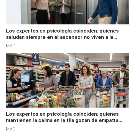
Los expertos en psicología coinciden: quienes
saludan siempre en el ascensor no viven a la
defensiva y tienen apertura social
MAG.
Los expertos en psicología coinciden: quienes
mantienen la calma en la fila gozan de empatía
cognitiva, gratitud y no solo tienen autocontrol
MAG.