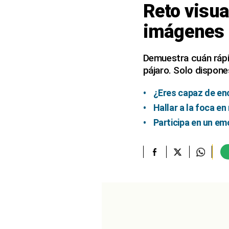
Reto visua
elcomercio.pe
imágenes 
Términos
Y
Condiciones
Demuestra cuán rápid
De
pájaro. Solo dispon
Uso
Oficinas
¿Eres capaz de enc
Concesionarias
Hallar a la foca e
Principios
Participa en un em
Rectores
Buenas
Prácticas
Políticas
De
Privacidad
Política
Integrada
De
Gestión