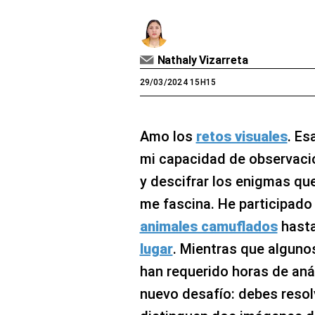
Nathaly Vizarreta
29/03/2024 15H15
Amo los
retos visuales
. Es
mi capacidad de observaci
y descifrar los enigmas q
me fascina. He participad
animales camuflados
hast
lugar
. Mientras que algunos
han requerido horas de anál
nuevo desafío: debes resol