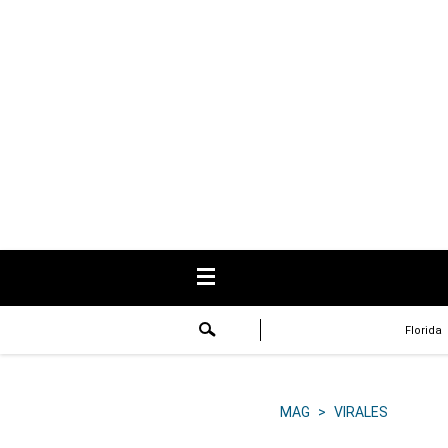
USA
Respuestas
Fama
Historias
Data
Videos
Recetas
Florida
Virales
Lo último
MAG
>
VIRALES
Volver a El Comercio