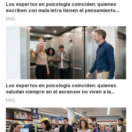
escriben con mala letra tienen el pensamiento
acelerado y no lo hacen por desinterés
MAG.
Los expertos en psicología coinciden: quienes
saludan siempre en el ascensor no viven a la
defensiva y tienen apertura social
MAG.