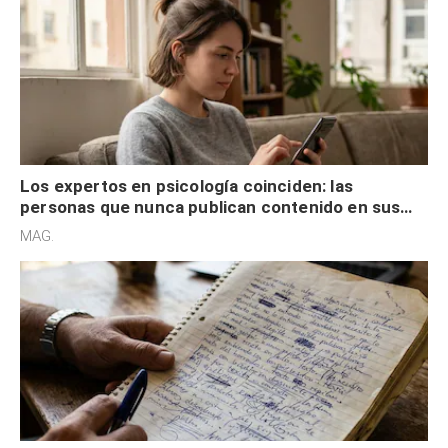
Los expertos en psicología coinciden: las
personas que nunca publican contenido en sus
redes sociales no pretenden buscar validación
MAG.
externa
Los expertos en psicología coinciden: quienes