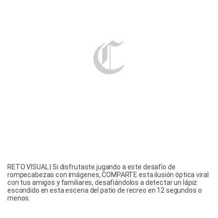
RETO VISUAL | Si disfrutaste jugando a este desafío de
rompecabezas con imágenes, COMPARTE esta ilusión óptica viral
con tus amigos y familiares, desafiándolos a detectar un lápiz
escondido en esta escena del patio de recreo en 12 segundos o
menos.
¿Te intrigó este desafío visual? ¿Te divirtió o