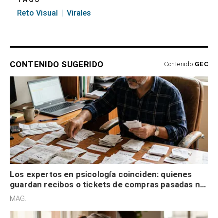
Reto Visual
Virales
CONTENIDO SUGERIDO
Contenido
GEC
Los expertos en psicología coinciden: quienes
guardan recibos o tickets de compras pasadas no
son acumuladores, sino que tienen necesidad de
MAG.
control