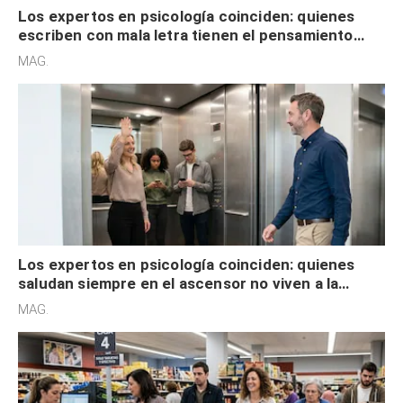
Los expertos en psicología coinciden: quienes
escriben con mala letra tienen el pensamiento
acelerado y no lo hacen por desinterés
MAG.
Los expertos en psicología coinciden: quienes
saludan siempre en el ascensor no viven a la
defensiva y tienen apertura social
MAG.