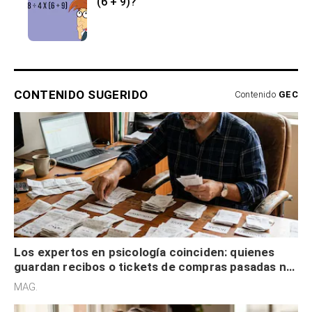
(6 + 9)?
CONTENIDO SUGERIDO
Contenido
GEC
Los expertos en psicología coinciden: quienes
guardan recibos o tickets de compras pasadas no
son acumuladores, sino que tienen necesidad de
MAG.
control