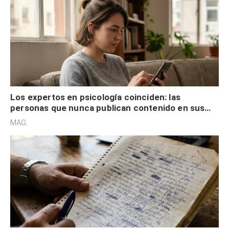
Los expertos en psicología coinciden: las
personas que nunca publican contenido en sus
redes sociales no pretenden buscar validación
MAG.
externa