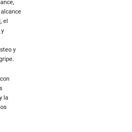
lance,
 alcance
C
, el
 y
steo y
gripe.
 con
s
y la
los