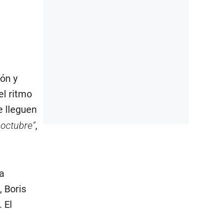
ón y
el ritmo
e lleguen
 octubre”
,
la
, Boris
 El