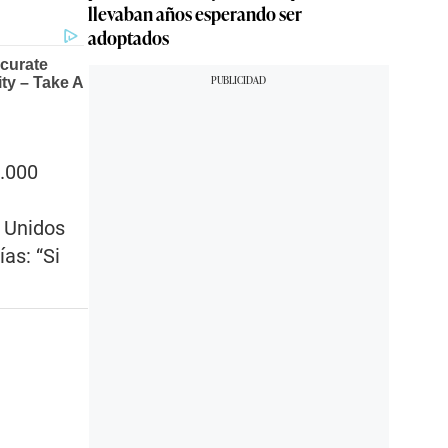
llevaban años esperando ser
adoptados
2.000
s Unidos
as: “Si