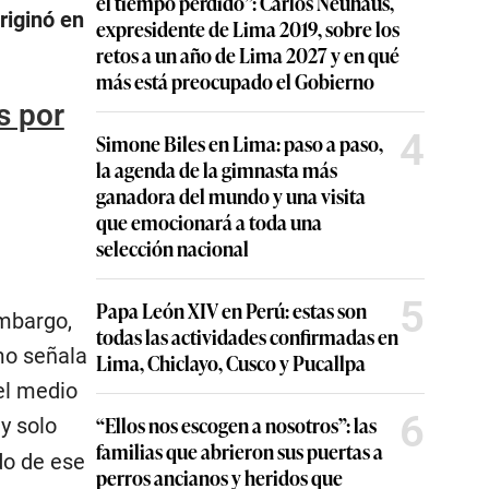
el tiempo perdido”: Carlos Neuhaus,
riginó en
expresidente de Lima 2019, sobre los
retos a un año de Lima 2027 y en qué
más está preocupado el Gobierno
s por
4
Simone Biles en Lima: paso a paso,
la agenda de la gimnasta más
ganadora del mundo y una visita
que emocionará a toda una
selección nacional
5
Papa León XIV en Perú: estas son
embargo,
todas las actividades confirmadas en
mo señala
Lima, Chiclayo, Cusco y Pucallpa
 el medio
6
“Ellos nos escogen a nosotros”: las
y solo
familias que abrieron sus puertas a
do de ese
perros ancianos y heridos que