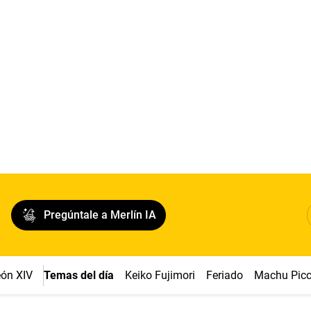
Pregúntale a Merlín IA
ón XIV
Temas del día
Keiko Fujimori
Feriado
Machu Pic