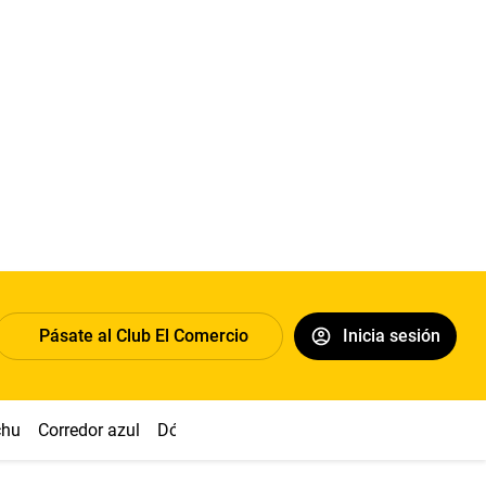
Pásate al Club El Comercio
Inicia sesión
chu
Corredor azul
Dólar
Congreso
Nasca
Acuña
Toled