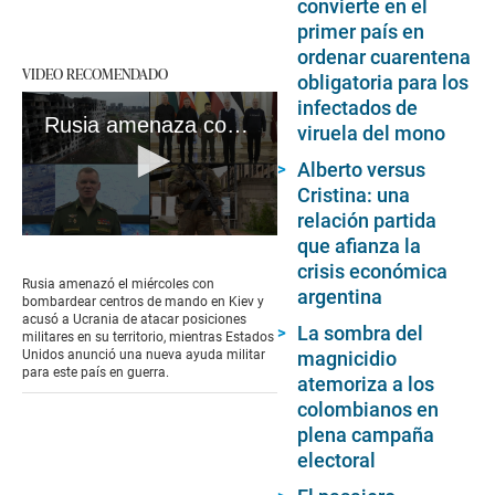
convierte en el
primer país en
ordenar cuarentena
VIDEO RECOMENDADO
obligatoria para los
infectados de
Rusia amenaza con bombardear Kiev si Ucrania sigue atacando su territorio
viruela del mono
Alberto versus
Cristina: una
relación partida
0
que afianza la
seconds
crisis económica
of
Rusia amenazó el miércoles con
argentina
2
bombardear centros de mando en Kiev y
minutes,
acusó a Ucrania de atacar posiciones
50
La sombra del
militares en su territorio, mientras Estados
seconds
Unidos anunció una nueva ayuda militar
magnicidio
para este país en guerra.
atemoriza a los
colombianos en
plena campaña
electoral