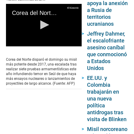
apoya la anexión
a Rusia de
Corea del Norte lanza su misil más potente desde 2017
territorios
ucranianos
Jeffrey Dahmer,
el escalofriante
asesino caníbal
0
seconds
que conmocionó
of
Corea del Norte disparó el domingo su misil
a Estados
0
más potente desde 2017, una escalada tras
Unidos
seconds
realizar siete pruebas armamentísticas este
año infundiendo temor en Seúl de que haya
EE.UU. y
más ensayos nucleares o lanzamientos de
proyectiles de largo alcance. (Fuente: AFP)
Colombia
trabajarán en
una nueva
política
antidrogas tras
visita de Blinken
Misil norcoreano