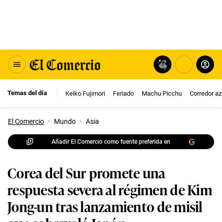
Temas del día
Keiko Fujimori
Feriado
Machu Picchu
Corredor az
El Comercio
·
Mundo
·
Asia
Añadir El Comercio como fuente preferida en
Corea del Sur promete una
respuesta severa al régimen de Kim
Jong-un tras lanzamiento de misil