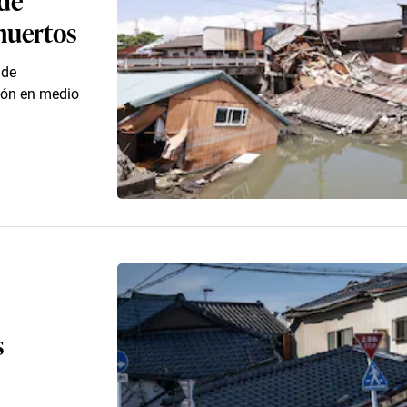
muertos
 de
ión en medio
s