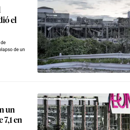
l
ió el
 de
colapso de un
en un
 7,1 en