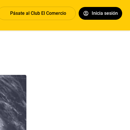
Pásate al Club El Comercio
Inicia sesión