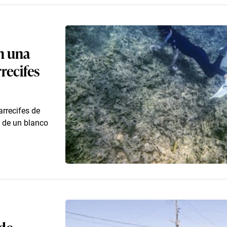
en una
rrecifes
arrecifes de
s de un blanco
 de