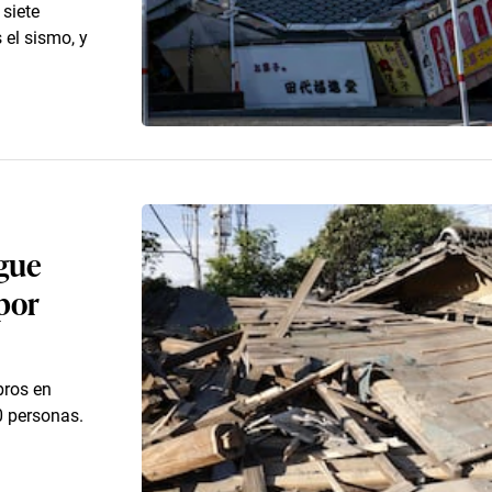
 siete
 el sismo, y
igue
por
bros en
0 personas.