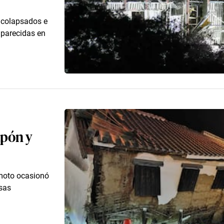
s colapsados e
aparecidas en
apón y
amoto ocasionó
rsas