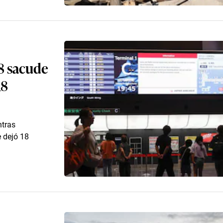
8 sacude
18
ntras
e dejó 18