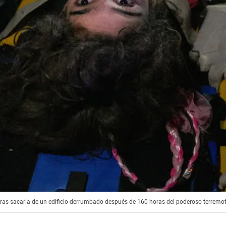
tras sacarla de un edificio derrumbado después de 160 horas del poderoso terremot