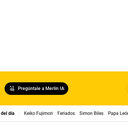
Pregúntale a Merlín IA
del día
Keiko Fujimori
Feriados
Simon Biles
Papa Leó