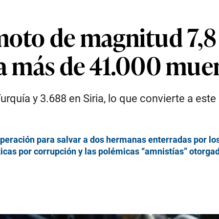
emoto de magnitud 7,8
eja más de 41.000 mue
rquía y 3.688 en Siria, lo que convierte a est
a operación para salvar a dos hermanas enterradas por l
ticas por corrupción y las polémicas “amnistías” otorga