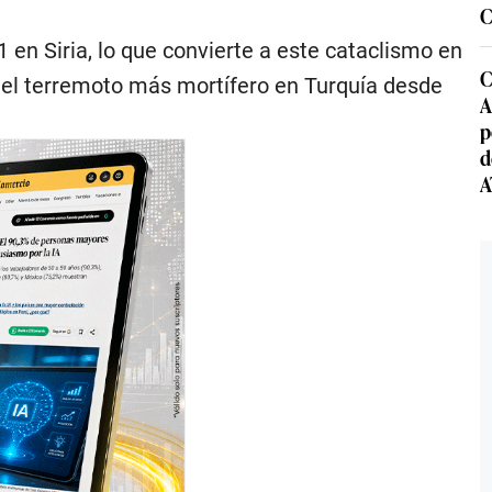
C
 en Siria, lo que convierte a este cataclismo en
C
s, el terremoto más mortífero en Turquía desde
A
p
d
A