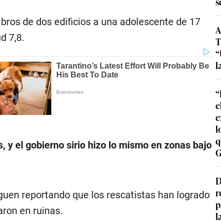
s
bros de dos edificios a una adolescente de 17
A
d 7,8.
T
“
l
“
e
e
l
q
 y el gobierno sirio hizo lo mismo en zonas bajo
G
D
r
uen reportando que los rescatistas han logrado
p
ron en ruinas.
l