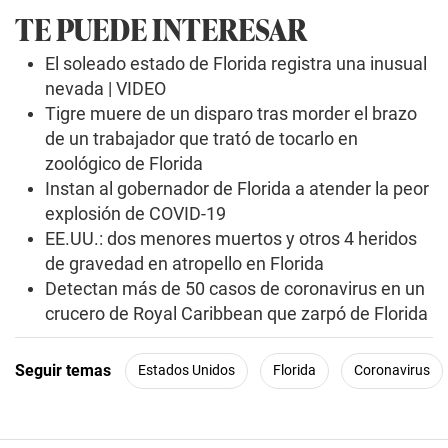
n
TE PUEDE INTERESAR
d
s
o
El soleado estado de Florida registra una inusual
f
nevada | VIDEO
0
s
Tigre muere de un disparo tras morder el brazo
e
de un trabajador que trató de tocarlo en
c
o
zoológico de Florida
n
d
Instan al gobernador de Florida a atender la peor
s
explosión de COVID-19
EE.UU.: dos menores muertos y otros 4 heridos
de gravedad en atropello en Florida
Detectan más de 50 casos de coronavirus en un
crucero de Royal Caribbean que zarpó de Florida
Seguir temas
Estados Unidos
Florida
Coronavirus