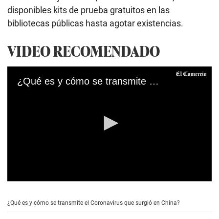
disponibles kits de prueba gratuitos en las
bibliotecas públicas hasta agotar existencias.
VIDEO RECOMENDADO
¿Qué es y cómo se transmite el Coronavirus que surgió en China?
0
s
e
¿Qué es y cómo se transmite el Coronavirus que surgió en China?
c
o