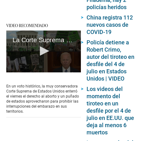
policías heridos
China registra 112
nuevos casos de
VIDEO RECOMENDADO
COVID-19
La Corte Suprema de Estados Unidos entierra el derecho al aborto
Policía detiene a
Robert Crimo,
autor del tiroteo en
desfile del 4 de
julio en Estados
0
Unidos | VIDEO
seconds
of
En un voto histórico, la muy conservadora
Los videos del
2
Corte Suprema de Estados Unidos enterró
minutes,
momento del
el viernes el derecho al aborto y un puñado
46
de estados aprovecharon para prohibir las
tiroteo en un
seconds
interrupciones del embarazo en sus
desfile por el 4 de
territorios.
julio en EE.UU. que
deja al menos 6
muertos