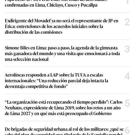
1
confirmadas en Lima, Chiclayo, Cusco y Pucallpa
2
Exdirigente del Movadef ya no será el representante de JP en
Ética: entretelones de los acuerdos iniciales sobre la
distribución de las comisiones
3
Simone Biles en Lima: paso a paso, la agenda de la gimnasta
más ganadora del mundo y una visita que emocionará a toda
una selección nacional
4
Aerolíneas responden a LAP sobre la TUUA a escalas
internacionales: “Una reducción parcial deja intacta la
desventaja competitiva de fondo”
5
“La organización está recuperando el tiempo perdido”: Carlos
Neuhaus, expresidente de Lima 2019, sobre los retos a un año
de Lima 2027 y en qué más está preocupado el Gobierno
6
De brigadas de seguridad urbana al rol de los militares: ¿qué se
sabe del plan de seguridad que Abelardo de la Espriella pondrá