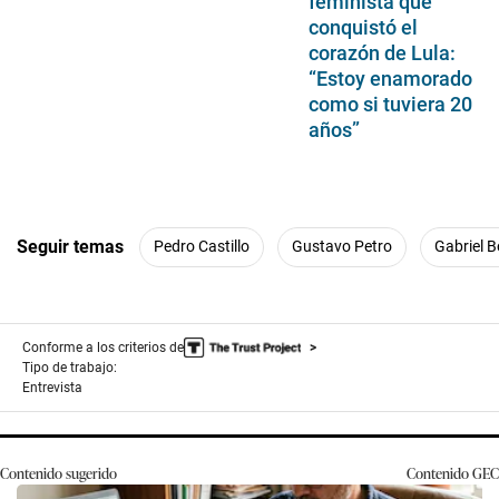
feminista que
conquistó el
corazón de Lula:
“Estoy enamorado
como si tuviera 20
años”
Seguir temas
Pedro Castillo
Gustavo Petro
Gabriel B
Conforme a los criterios de
Tipo de trabajo:
Entrevista
Contenido sugerido
Contenido
GEC