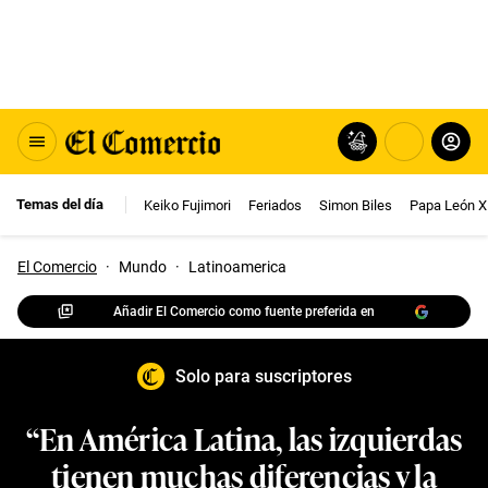
Temas del día
Keiko Fujimori
Feriados
Simon Biles
Papa León X
El Comercio
·
Mundo
·
Latinoamerica
Añadir El Comercio como fuente preferida en
Solo para suscriptores
“En América Latina, las izquierdas
tienen muchas diferencias y la