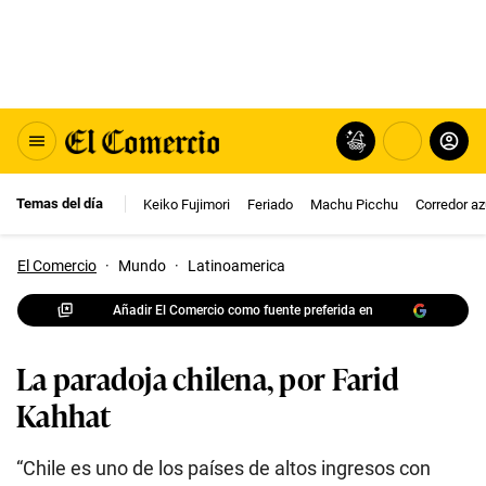
Temas del día
Keiko Fujimori
Feriado
Machu Picchu
Corredor az
El Comercio
·
Mundo
·
Latinoamerica
Añadir El Comercio como fuente preferida en
La paradoja chilena, por Farid
Kahhat
“Chile es uno de los países de altos ingresos con