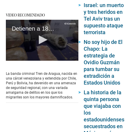
Israel: un muerto
y tres heridos en
VIDEO RECOMENDADO
Tel Aviv tras un
supuesto ataque
Detienen a 18 miembros de la banda criminal Tren de Aragua en Chile
terrorista
No soy hijo de El
Chapo: La
estrategia de
Ovidio Guzmán
0
seconds
para tumbar su
of
La banda criminal Tren de Aragua, nacida en
extradición a
1
una cárcel venezolana y extendida por Chile,
minute,
Estados Unidos
Perú y Bolivia, ha devenido en una amenaza
8
de seguridad regional, con una variada
seconds
La historia de la
amalgama de delitos en los que los
migrantes son los mayores damnificados.
quinta persona
que viajaba con
los
estadounidenses
secuestrados en