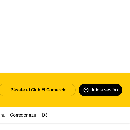
Pásate al Club El Comercio
Inicia sesión
chu
Corredor azul
Dólar
Congreso
Nasca
Acuña
Toled