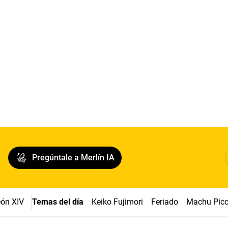
Pregúntale a Merlín IA
ón XIV
Temas del día
Keiko Fujimori
Feriado
Machu Pic