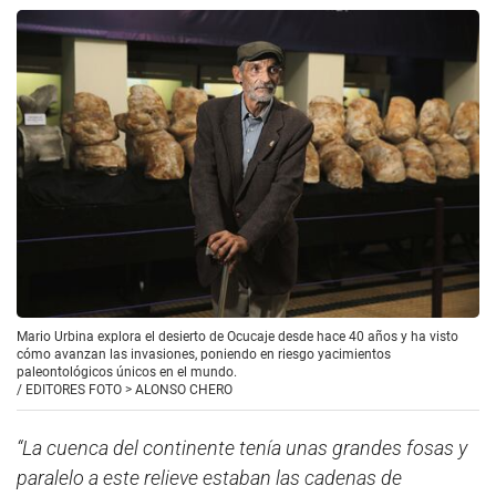
Mario Urbina explora el desierto de Ocucaje desde hace 40 años y ha visto
cómo avanzan las invasiones, poniendo en riesgo yacimientos
paleontológicos únicos en el mundo.
/
EDITORES FOTO > ALONSO CHERO
“La cuenca del continente tenía unas grandes fosas y
paralelo a este relieve estaban las cadenas de