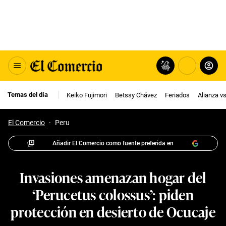
Temas del día
Keiko Fujimori
Betssy Chávez
Feriados
Alianza v
El Comercio
·
Peru
Añadir El Comercio como fuente preferida en
Invasiones amenazan hogar del
‘Perucetus colossus’: piden
protección en desierto de Ocucaje