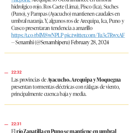
hidrolgico rojo. Ros Caete (Lima), Pisco (Ica), Suches
(Puno), y Pampas (Ayacucho) mantienen caudales en
umbral naranja. Y, algunos ros de Arequipa, Ica, Puno y
Cusco presentaran tendencia a amarillo
https://t.co/rbIM8wNPLP
pic.twitter.com/Tu3c7RwxAF
— Senamhi (@Senamhiperu)
February 28, 2024
22:32
Las provincias de
Ayacucho, Arequipa y Moquegua
presentan tormentas eléctricas con ráfagas de viento,
principalmente cuenca baja y media.
22:31
El
río Zapatilla en Puno se mantiene en umbral