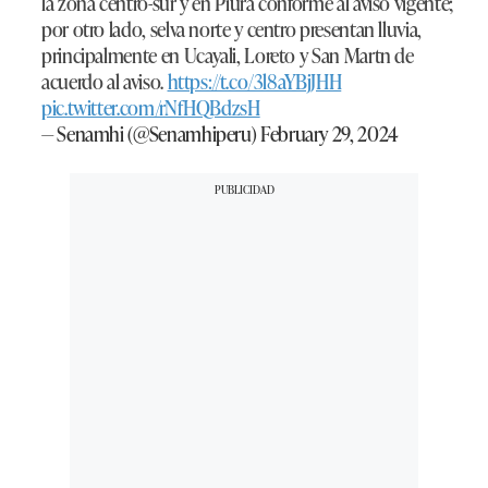
la zona centro-sur y en Piura conforme al aviso vigente;
por otro lado, selva norte y centro presentan lluvia,
principalmente en Ucayali, Loreto y San Martn de
acuerdo al aviso.
https://t.co/3l8aYBjJHH
pic.twitter.com/rNfHQBdzsH
— Senamhi (@Senamhiperu)
February 29, 2024