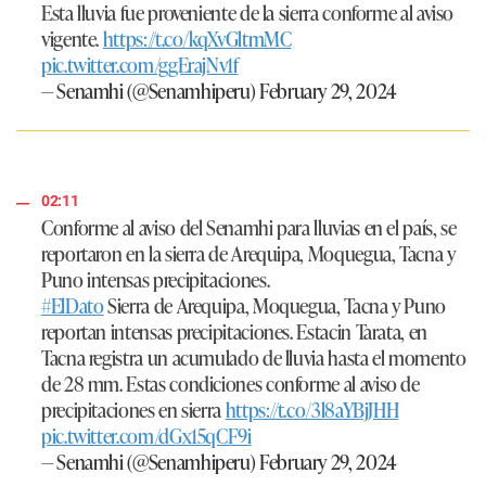
Esta lluvia fue proveniente de la sierra conforme al aviso
vigente.
https://t.co/kqXvGltmMC
pic.twitter.com/ggErajNv1f
— Senamhi (@Senamhiperu)
February 29, 2024
02:11
Conforme al aviso del Senamhi para lluvias en el país, se
reportaron en la sierra de Arequipa, Moquegua, Tacna y
Puno intensas precipitaciones.
#ElDato
Sierra de Arequipa, Moquegua, Tacna y Puno
reportan intensas precipitaciones. Estacin Tarata, en
Tacna registra un acumulado de lluvia hasta el momento
de 28 mm. Estas condiciones conforme al aviso de
precipitaciones en sierra
https://t.co/3l8aYBjJHH
pic.twitter.com/dGx15qCF9i
— Senamhi (@Senamhiperu)
February 29, 2024