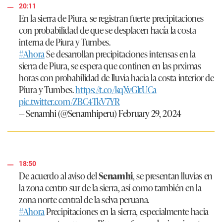
d
20:11
s
En la sierra de Piura, se registran fuerte precipitaciones
con probabilidad de que se desplacen hacía la costa
interna de Piura y Tumbes.
#Ahora
Se desarrollan precipitaciones intensas en la
sierra de Piura, se espera que continen en las prximas
horas con probabilidad de lluvia hacia la costa interior de
Piura y Tumbes.
https://t.co/kqXvGltUCa
pic.twitter.com/ZBC4TkV7YR
— Senamhi (@Senamhiperu)
February 29, 2024
18:50
De acuerdo al aviso del
Senamhi
, se presentan lluvias en
la zona centro sur de la sierra, así como también en la
zona norte central de la selva peruana.
#Ahora
Precipitaciones en la sierra, especialmente hacia