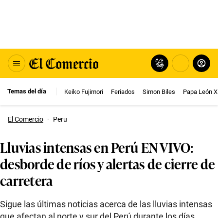
Temas del día
Keiko Fujimori
Feriados
Simon Biles
Papa León X
El Comercio
·
Peru
Lluvias intensas en Perú EN VIVO:
desborde de ríos y alertas de cierre de
carretera
Sigue las últimas noticias acerca de las lluvias intensas
que afectan al norte y sur del Perú durante los días