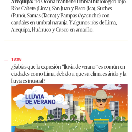
Arequipa:
río Ocoña mantiene umbral hidrológico rojo.
Ríos Cañete (Lima), San Juan y Pisco (Ica), Suches
(Puno), Samas (Tacna) y Pampas (Ayacucho) con
caudales en umbral naranja. Y algunos ríos de Lima,
Arequipa, Huánuco y Cusco en amarillo.
18:08
¿Sabías que la expresión “lluvia de verano” es común en
ciudades como Lima, debido a que su clima es árido y la
lluvia es inusual?