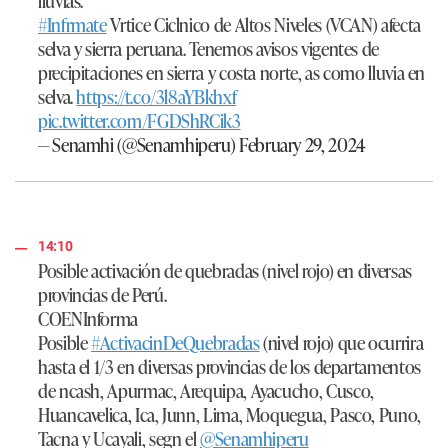
lluvias.
#Infrmate
Vrtice Ciclnico de Altos Niveles (VCAN) afecta
selva y sierra peruana. Tenemos avisos vigentes de
precipitaciones en sierra y costa norte, as como lluvia en
selva.
https://t.co/3l8aYBkhxf
pic.twitter.com/FGDShRCik3
— Senamhi (@Senamhiperu)
February 29, 2024
14:10
Posible activación de quebradas (nivel rojo) en diversas
provincias de Perú.
COENInforma
Posible
#ActivacinDeQuebradas
(nivel rojo) que ocurrira
hasta el 1/3 en diversas provincias de los departamentos
de ncash, Apurmac, Arequipa, Ayacucho, Cusco,
Huancavelica, Ica, Junn, Lima, Moquegua, Pasco, Puno,
Tacna y Ucayali, segn el
@Senamhiperu