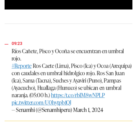
0
s
e
c
o
n
d
09:23
s
Ríos Cañete, Pisco y Ocoña se encuentran en umbral
o
f
rojo.
6
#Reporte
Ros Caete (Lima), Pisco (Ica) y Ocoa (Arequipa)
m
i
con caudales en umbral hidrolgico rojo. Ros San Juan
n
(Ica), Sama (Tacna), Suches y Ayaviri (Puno), Pampas
u
t
(Ayacucho), Huallaga (Hunuco) se ubican en umbral
e
naranja. (05:00 h.)
https://t.co/rbIM8wNPLP
s
,
pic.twitter.com/U0hytpb1Ql
3
— Senamhi (@Senamhiperu)
March 1, 2024
7
s
e
c
o
n