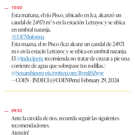
10:03
Esta mañana, el río Pisco, ubicado en Ica, alcanzó un
caudal de 249.71 m³/s en la estación Letrayoc y se ubica
en umbral naranja.
#COENInforma
Esta maana, el ro Pisco (Ica) alcanz un caudal de 249.71
m/s en la estacin Letrayoc y se ubica en umbral naranja.
El
@indeciperu
recomienda no tratar de cruzar a pie una
corriente de agua que sobrepase tus rodillas. |
@Senamhiperu
pic.twitter.com/RymIiSZwye
— COEN - INDECI (@COENPeru)
February 29, 2024
09:52
Ante la crecida de ríos, recuerda seguir las siguientes
recomendaciones.
Atencin!