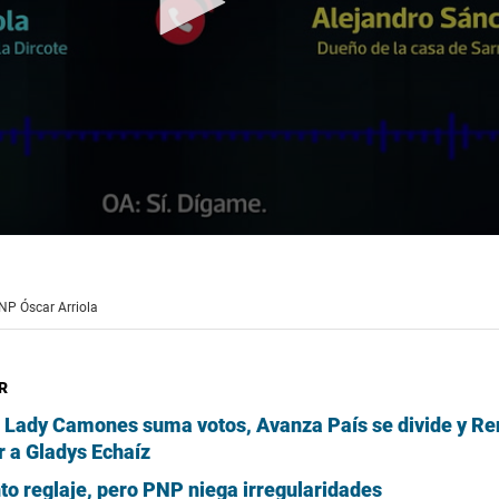
NP Óscar Arriola
R
: Lady Camones suma votos, Avanza País se divide y R
r a Gladys Echaíz
o reglaje, pero PNP niega irregularidades