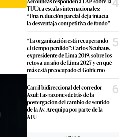
4
Aerolíneas responden a LAP sobre la
TUUA a escalas internacionales:
“Una reducción parcial deja intacta
la desventaja competitiva de fondo”
5
“La organización está recuperando
el tiempo perdido”: Carlos Neuhaus,
expresidente de Lima 2019, sobre los
retos a un año de Lima 2027 y en qué
más está preocupado el Gobierno
6
Carril bidireccional del corredor
Azul: Las razones detrás de la
postergación del cambio de sentido
de la Av. Arequipa por parte de la
ATU