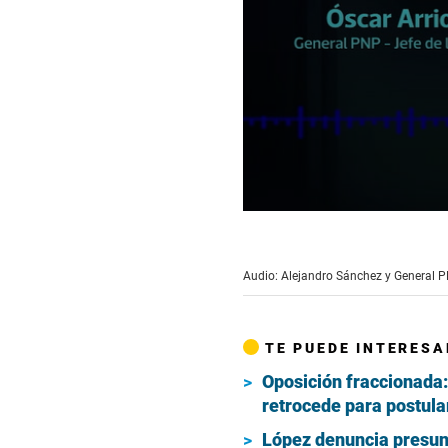
0
seconds
of
10
Audio: Alejandro Sánchez y General P
minutes,
52
seconds
Volume
90%
TE PUEDE INTERESA
Oposición fraccionada
retrocede para postula
López denuncia presunt