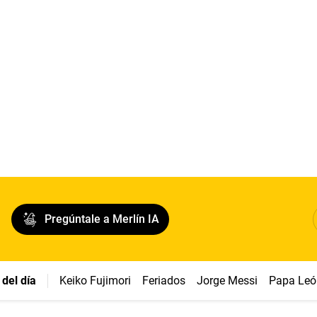
Pregúntale a Merlín IA
del día
Keiko Fujimori
Feriados
Jorge Messi
Papa Leó