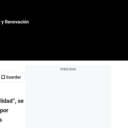
e y Renovación
Guardar
lidad”, se
 por
s