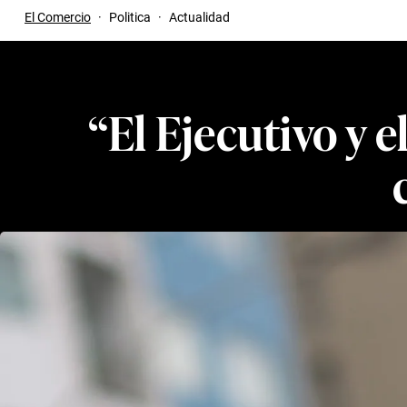
El Comercio
·
Politica
·
Actualidad
“El Ejecutivo y e