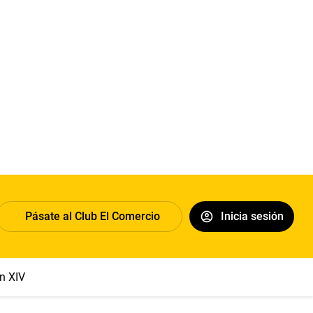
Pásate al Club El Comercio
Inicia sesión
n XIV
Dólar
Congreso
Machu Picchu
Abelardo de la Espri