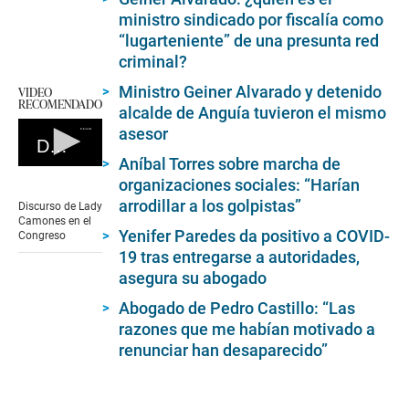
ministro sindicado por fiscalía como
“lugarteniente” de una presunta red
criminal?
Ministro Geiner Alvarado y detenido
VIDEO
RECOMENDADO
alcalde de Anguía tuvieron el mismo
asesor
Discurso de Lady Camones en el Congreso
Aníbal Torres sobre marcha de
0
organizaciones sociales: “Harían
seconds
of
arrodillar a los golpistas”
Discurso de Lady
0
Camones en el
seconds
Yenifer Paredes da positivo a COVID-
Congreso
19 tras entregarse a autoridades,
asegura su abogado
Abogado de Pedro Castillo: “Las
razones que me habían motivado a
renunciar han desaparecido”