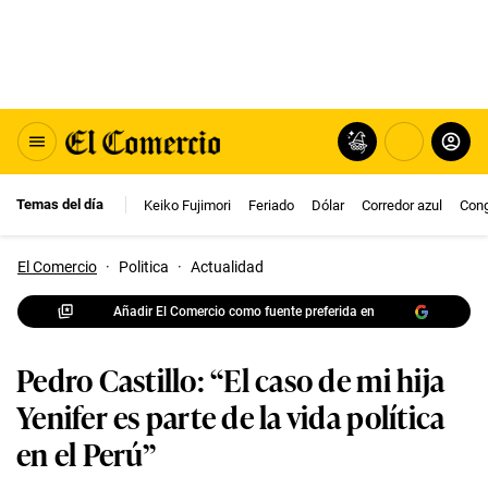
Temas del día
Keiko Fujimori
Feriado
Dólar
Corredor azul
Con
El Comercio
·
Politica
·
Actualidad
Añadir El Comercio como fuente preferida en
Pedro Castillo: “El caso de mi hija
Yenifer es parte de la vida política
en el Perú”