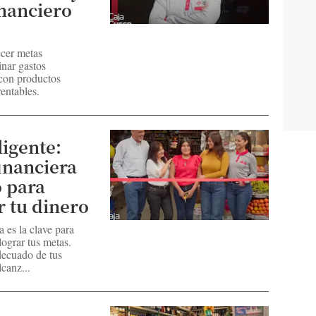
inanciero
cer metas
inar gastos
 con productos
rentables.
ligente:
inanciera
 para
r tu dinero
 es la clave para
lograr tus metas.
decuado de tus
lcanz...