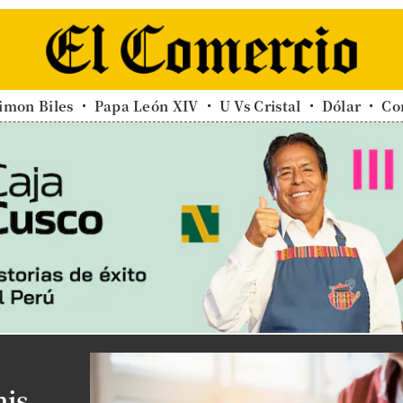
imon Biles
Papa León XIV
U Vs Cristal
Dólar
Co
mis