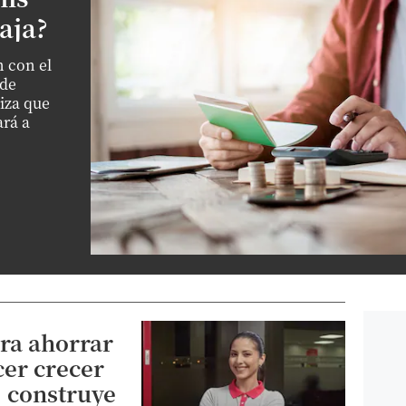
aja?
n con el
 de
iza que
ará a
ra ahorrar
cer crecer
: construye