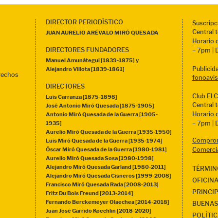
DIRECTOR PERIODÍSTICO
Suscripc
Central 
JUAN AURELIO ARÉVALO MIRÓ QUESADA
Horario 
DIRECTORES FUNDADORES
– 7pm | 
Manuel Amunátegui [1839-1875] y
Publicid
Alejandro Villota [1839-1861]
rechos
fonoavi
DIRECTORES
Club El 
Luis Carranza [1875-1898]
Central 
José Antonio Miró Quesada [1875-1905]
Horario 
Antonio Miró Quesada de la Guerra [1905-
1935]
– 7pm | 
Aurelio Miró Quesada de la Guerra [1935-1950]
Comprom
Luis Miró Quesada de la Guerra [1935-1974]
Óscar Miró Quesada de la Guerra [1980-1981]
Comerci
Aurelio Miró Quesada Sosa [1980-1998]
Alejandro Miró Quesada Garland [1980-2011]
TÉRMIN
Alejandro Miró Quesada Cisneros [1999-2008]
OFICIN
Francisco Miró Quesada Rada [2008-2013]
PRINCI
Fritz Du Bois Freund [2013-2014]
Fernando Berckemeyer Olaechea [2014-2018]
BUENAS
Juan José Garrido Koechlin [2018-2020]
POLÍTIC