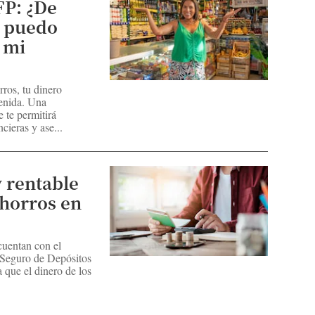
FP: ¿De
 puedo
 mi
ros, tu dinero
tenida. Una
e te permitirá
cieras y ase...
y rentable
horros en
cuentan con el
 Seguro de Depósitos
 que el dinero de los