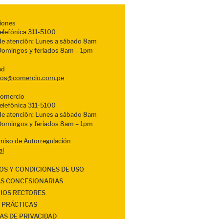
iones
telefónica 311-5100
de atención: Lunes a sábado 8am
Domingos y feriados 8am – 1pm
ad
sos@comercio.com.pe
Comercio
telefónica 311-5100
de atención: Lunes a sábado 8am
Domingos y feriados 8am – 1pm
iso de Autorregulación
al
OS Y CONDICIONES DE USO
AS CONCESIONARIAS
PIOS RECTORES
 PRÁCTICAS
AS DE PRIVACIDAD