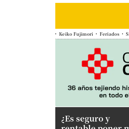
Keiko Fujimori
Feriados
S
¿Es seguro y
rentable poner 