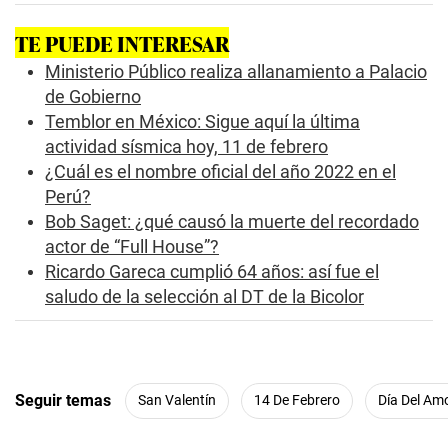
s
o
TE PUEDE INTERESAR
f
5
Ministerio Público realiza allanamiento a Palacio
m
i
de Gobierno
n
Temblor en México: Sigue aquí la última
u
t
actividad sísmica hoy, 11 de febrero
e
¿Cuál es el nombre oficial del año 2022 en el
s
,
Perú?
2
Bob Saget: ¿qué causó la muerte del recordado
s
e
actor de “Full House”?
c
o
Ricardo Gareca cumplió 64 años: así fue el
n
saludo de la selección al DT de la Bicolor
d
s
Seguir temas
San Valentín
14 De Febrero
Día Del Am