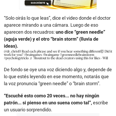
“Solo oirás lo que leas”, dice el video donde el doctor
aparece mirando a una cámara. Luego de eso
aparecen dos recuadros:
uno dice “green needle”
(aguja verde) y el otro “brain storm” (lluvia de
ideas).
@dr_chris10
Read each phrase and see if you hear something different🤯 Did it
work for you?
#braingames
#braingame
#greenneedlebrainstorm
#psychologytricks
♬ Shoutout to the dead creators using this for likes - Will
De fondo se oye una voz diciendo algo y, depende de
lo que estés leyendo en ese momento, notarás que
la voz pronuncia “green needle” o “brain storm”.
“Escuché esto como 20 veces... no hay ningún
patrón... si pienso en uno suena como tal”,
escribe
un usuario sorprendido.