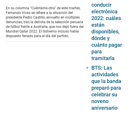
seconds
conducir
of
En su columna "Cuéntame otra" de este martes,
electrónica
5
Fernando Vivas se refiere a la situación del
minutes,
2022: cuáles
presidente Pedro Castillo, envuelto en múltiples
47
denuncias, tras la derrota de la selección peruana
están
seconds
de fútbol frente a Australia, que nos dejó fuera del
disponibles,
Mundial Qatar 2022. El Gobierno incluso había
dispuesto feriado para el día del partido.
dónde y
cuánto pagar
para
tramitarla
BTS: Las
actividades
que la banda
preparó para
celebrar su
noveno
aniversario