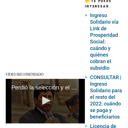
TE PUEDE
INTERESAR
Ingreso
Solidario vía
Link de
Prosperidad
Social:
cuándo y
quiénes
cobran el
subsidio
VIDEO RECOMENDADO
CONSULTAR |
Ingreso
Perdió la selección y el gobierno perdió su mayor esperanza distractiva
Solidario para
el resto del
2022: cuándo
se paga y
beneficiarios
0
Licencia de