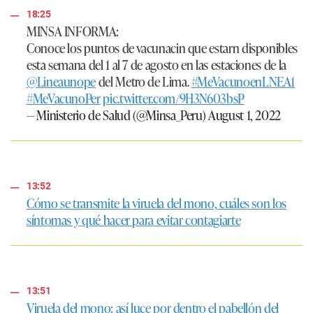
18:25
MINSA INFORMA:
Conoce los puntos de vacunacin que estarn disponibles
esta semana del 1 al 7 de agosto en las estaciones de la
@Lineaunope
del Metro de Lima.
#MeVacunoenLNEA1
#MeVacunoPer
pic.twitter.com/9H3N603bsP
— Ministerio de Salud (@Minsa_Peru)
August 1, 2022
13:52
Cómo se transmite la viruela del mono, cuáles son los
síntomas y qué hacer para evitar contagiarte
13:51
Viruela del mono: así luce por dentro el pabellón del