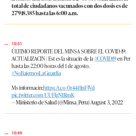
total de ciudadanos vacunados con dos dosis es de
27′918.385 hasta las 6:00 a.m.
10:51
ÚLTIMO REPORTE DEL MINSA SOBRE EL COVID-19:
ACTUALIZACIN | Est es la situacin de la
#COVID19
en Per
hasta las 22:00 horas del 1 de agosto.
#NoBajemosLaGuardia
Ms informacin:
https://t.co/0r44HnFJVd
pic.twitter.com/UUFlgN1RmK
— Ministerio de Salud (@Minsa_Peru)
August 3, 2022
10:49