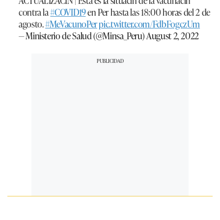
ACTUALIZACIN | Esta es la situacin de la vacunacin
contra la
#COVID19
en Per hasta las 18:00 horas del 2 de
agosto.
#MeVacunoPer
pic.twitter.com/FdbFogczUm
— Ministerio de Salud (@Minsa_Peru)
August 2, 2022