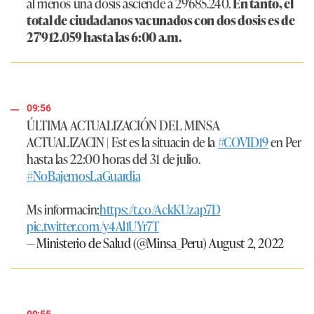
al menos una dosis asciende a 29′685.240.
En tanto, el
total de ciudadanos vacunados con dos dosis es de
27′912.059 hasta las 6:00 a.m.
09:56
ÚLTIMA ACTUALIZACIÓN DEL MINSA
ACTUALIZACIN | Est es la situacin de la
#COVID19
en Per
hasta las 22:00 horas del 31 de julio.
#NoBajemosLaGuardia
Ms informacin:
https://t.co/AckKUzap7D
pic.twitter.com/y4Al1UYr7T
— Ministerio de Salud (@Minsa_Peru)
August 2, 2022