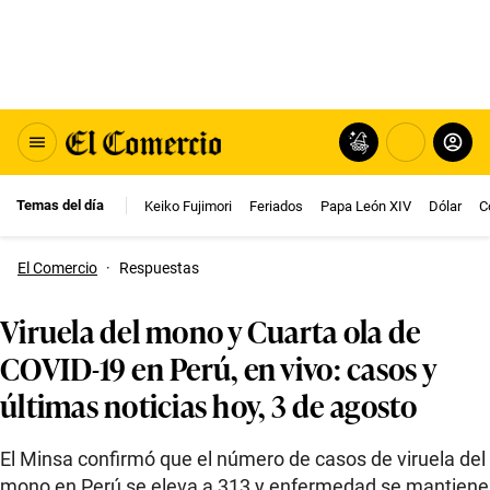
Temas del día
Keiko Fujimori
Feriados
Papa León XIV
Dólar
C
El Comercio
·
Respuestas
Viruela del mono y Cuarta ola de
COVID-19 en Perú, en vivo: casos y
últimas noticias hoy, 3 de agosto
El Minsa confirmó que el número de casos de viruela del
mono en Perú se eleva a 313 y enfermedad se mantiene