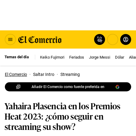
Temas del día
Keiko Fujimori
Feriados
Jorge Messi
Dólar
Ali
El Comercio
·
Saltar Intro
·
Streaming
Añadir El Comercio como fuente preferida en
Yahaira Plasencia en los Premios
Heat 2023: ¿cómo seguir en
streaming su show?