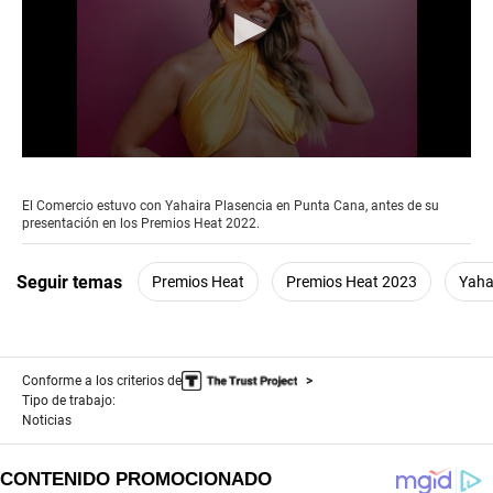
0
seconds
of
El Comercio estuvo con Yahaira Plasencia en Punta Cana, antes de su
1
presentación en los Premios Heat 2022.
minute,
52
seconds
Seguir temas
Premios Heat
Premios Heat 2023
Yaha
Conforme a los criterios de
Tipo de trabajo:
Noticias