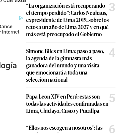
o que está
3
“La organización está recuperando
el tiempo perdido”: Carlos Neuhaus,
expresidente de Lima 2019, sobre los
retos a un año de Lima 2027 y en qué
más está preocupado el Gobierno
4
Simone Biles en Lima: paso a paso,
la agenda de la gimnasta más
logía
ganadora del mundo y una visita
que emocionará a toda una
selección nacional
5
Papa León XIV en Perú: estas son
todas las actividades confirmadas en
Lima, Chiclayo, Cusco y Pucallpa
6
“Ellos nos escogen a nosotros”: las