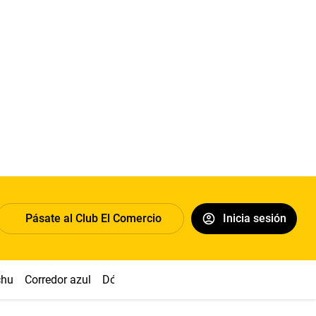
Pásate al Club El Comercio
Inicia sesión
chu
Corredor azul
Dólar
Congreso
Nasca
Acuña
Toled