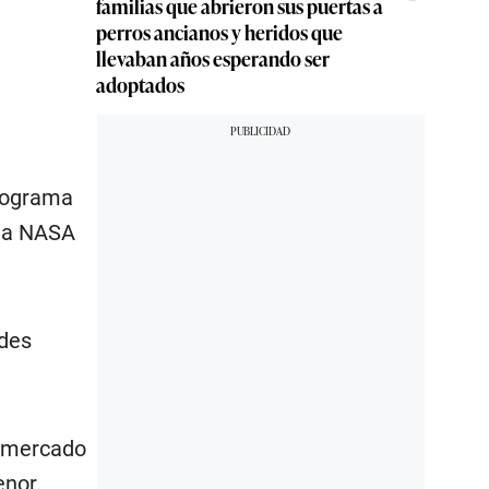
familias que abrieron sus puertas a
perros ancianos y heridos que
llevaban años esperando ser
adoptados
programa
 la NASA
ndes
e mercado
enor.