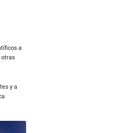
tíficos a
 otras
tes y a
ca