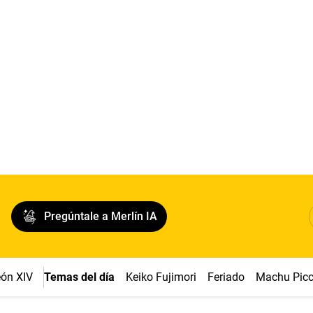
Pregúntale a Merlín IA
ón XIV
Temas del día
Keiko Fujimori
Feriado
Machu Pic