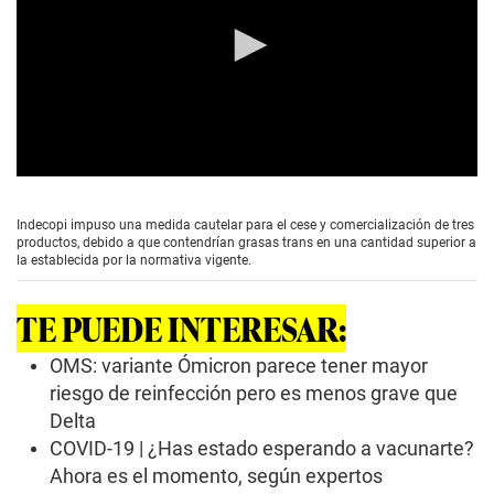
0
s
e
Indecopi impuso una medida cautelar para el cese y comercialización de tres
c
productos, debido a que contendrían grasas trans en una cantidad superior a
o
la establecida por la normativa vigente.
n
d
s
TE PUEDE INTERESAR:
o
f
0
OMS: variante Ómicron parece tener mayor
s
riesgo de reinfección pero es menos grave que
e
c
Delta
o
COVID-19 | ¿Has estado esperando a vacunarte?
n
d
Ahora es el momento, según expertos
s