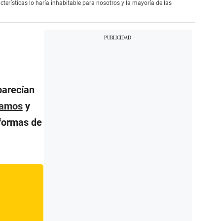
erísticas lo haría inhabitable para nosotros y la mayoría de las
parecían
tamos
y
 formas de