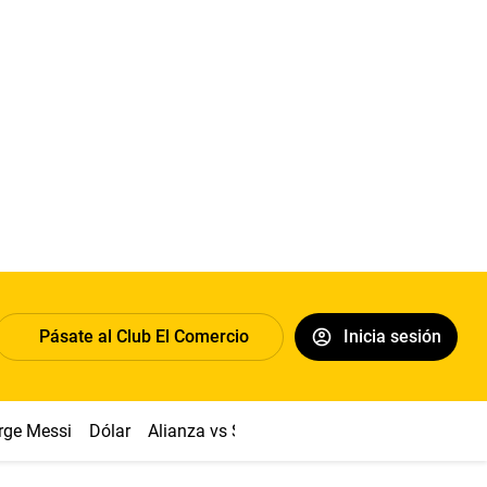
Pásate al Club El Comercio
Inicia sesión
rge Messi
Dólar
Alianza vs Sport Boys
Papa León XIV
Co