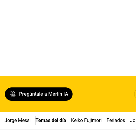
Pregúntale a Merlín IA
Jorge Messi
Temas del día
Keiko Fujimori
Feriados
Jo