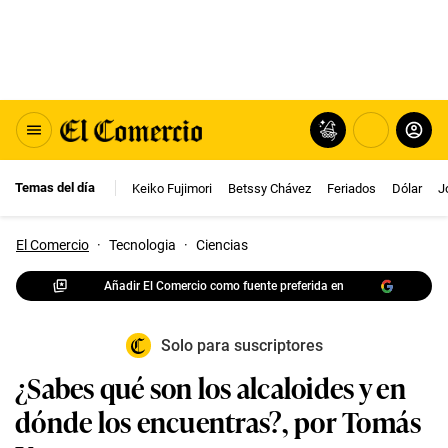
Temas del día
Keiko Fujimori
Betssy Chávez
Feriados
Dólar
J
El Comercio
·
Tecnologia
·
Ciencias
Añadir El Comercio como fuente preferida en
Solo para suscriptores
¿Sabes qué son los alcaloides y en
dónde los encuentras?, por Tomás