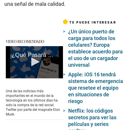
una señal de mala calidad.
TE PUEDE INTERESAR
¿Un único puerto de
carga para todos los
VIDEO RECOMENDADO
celulares? Europa
establece acuerdo para
¿Qué Pasará Con Twitter? - #VideosEC
el uso de un cargador
universal
Apple: iOS 16 tendrá
0
sistema de emergencia
seconds
que resetee el equipo
of
Una de las noticias más
en situaciones de
3
importantes en el mundo de la
minutes,
riesgo
tecnología en los últimos días ha
29
sido la compra de la red social
seconds
Twitter por parte del magnate Elon
Netflix: los códigos
Musk.
secretos para ver las
películas y series