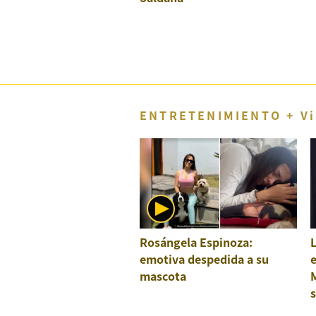
Concesionarias
Principios
Rectores
Buenas
Prácticas
Políticas
De
ENTRETENIMIENTO + Vi
Privacidad
Política
Integrada
De
Gestión
Derechos
Arco
Política
Rosángela Espinoza:
L
De
emotiva despedida a su
Cookies
mascota
M