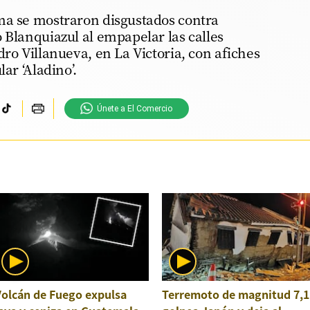
ma se mostraron disgustados contra
 Blanquiazul al empapelar las calles
dro Villanueva, en La Victoria, con afiches
lar ‘Aladino’.
Únete a El Comercio
Volcán de Fuego expulsa
Terremoto de magnitud 7,1