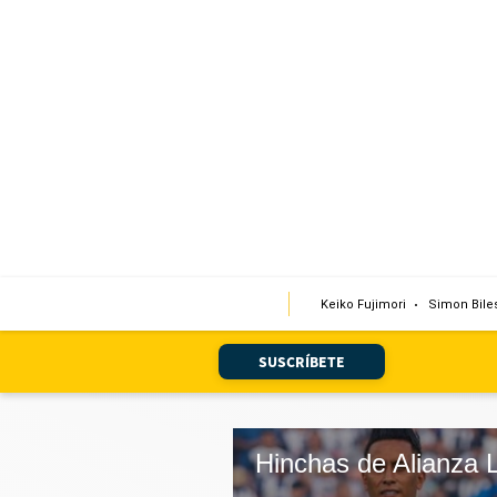
Portada
Edición Impresa
Club El Comercio
Newsletters
Editorial
Keiko Fujimori
Simon Bile
Día 1
Audiencias Vecinales
SUSCRÍBETE
Corresponsales escolares
Podcast
Hinchas de Alianza 
Juegos