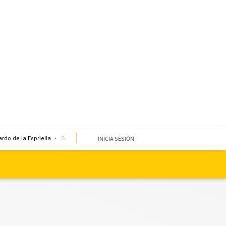
INICIA SESIÓN
rdo de la Espriella
Sueldo mínimo
Clima
Miembro de mesa
Temblor