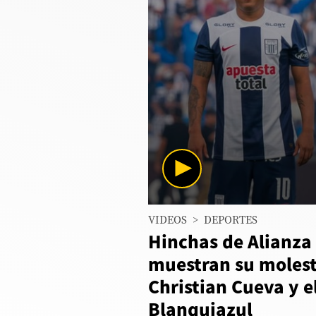
Columnistas
Provecho
Saltar intro
Política
Economía
ECData
Lima
0
VIDEOS
>
DEPORTES
seconds
Perú
of
Hinchas de Alianza
18
Mundo
seconds
Volume
muestran su molest
90%
Christian Cueva y e
DT
Blanquiazul
Luces