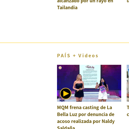
alcanzado por un rayo en
l
El Dominical
Tailandia
Desde la redacción
Videos
Archivo El Comercio
Notas contratadas
PAÍS + Videos
Blogs
Colecciones El Comercio
elcomercio.pe
Términos
Y
MQM frena casting de La
Condiciones
De
Bella Luz por denuncia de
c
Uso
acoso realizada por Naldy
Oficinas
Saldaña