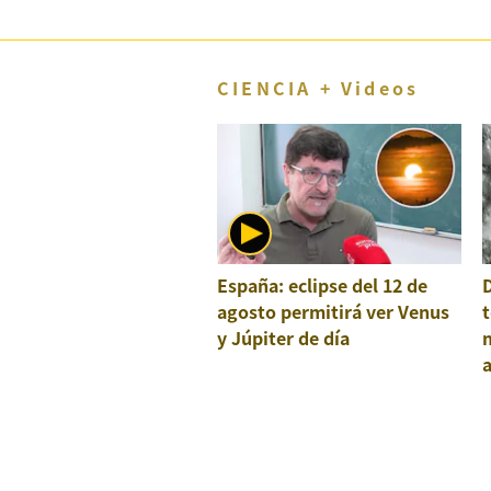
CIENCIA + Videos
España: eclipse del 12 de
agosto permitirá ver Venus
t
y Júpiter de día
a
e