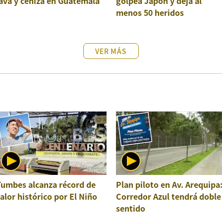
ava y ceniza en Guatemala
golpea Japón y deja al
menos 50 heridos
VER MÁS
Tumbes alcanza récord de
Plan piloto en Av. Arequipa
alor histórico por El Niño
Corredor Azul tendrá doble
sentido