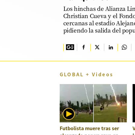
Los hinchas de Alianza Li
TV+
Christian Cueva y el Fondo
Tecnología y ciencias
cercanas al estadio Alejan
pidiendo la salida del popu
Somos
Bienestar
Hogar y Familia
Respuestas
GLOBAL + Videos
Mag
Viù
Vamos
Ruedas y Tuercas
Futbolista muere tras ser
Casa y Más