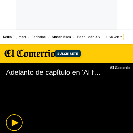
Keiko Fujimori
Feriados
Simon Biles
Papa León XIV
U vs Cristal
Dó
SUSCRÍBETE
Adelanto de capítulo en 'Al fondo hay sitio'