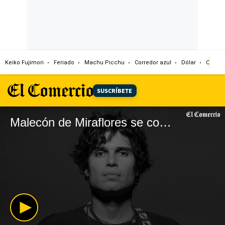
Keiko Fujimori
Feriado
Machu Picchu
Corredor azul
Dólar
Congr
SUSCRÍBETE
Malecón de Miraflores se convirtió en concierto improvisado tras funeral de Pedro Suárez-Vértiz