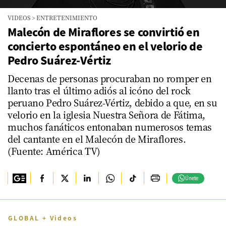
0
VIDEOS
>
ENTRETENIMIENTO
seconds
of
Malecón de Miraflores se convirtió en
2
concierto espontáneo en el velorio de
minutes,
37
Pedro Suárez-Vértiz
seconds
Decenas de personas procuraban no romper en
llanto tras el último adiós al icóno del rock
peruano Pedro Suárez-Vértiz, debido a que, en su
velorio en la iglesia Nuestra Señora de Fátima,
muchos fanáticos entonaban numerosos temas
del cantante en el Malecón de Miraflores.
(Fuente: América TV)
Únete
GLOBAL + Videos