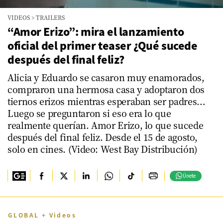
0
VIDEOS
>
TRAILERS
seconds
of
“Amor Erizo”: mira el lanzamiento
54
oficial del primer teaser ¿Qué sucede
seconds
después del final feliz?
Alicia y Eduardo se casaron muy enamorados,
compraron una hermosa casa y adoptaron dos
tiernos erizos mientras esperaban ser padres…
Luego se preguntaron si eso era lo que
realmente querían. Amor Erizo, lo que sucede
después del final feliz. Desde el 15 de agosto,
solo en cines. (Video: West Bay Distribución)
Únete
GLOBAL + Videos